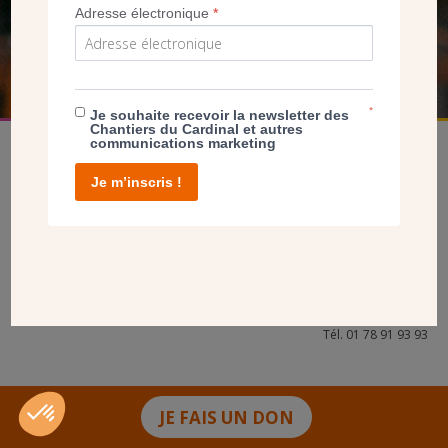
Adresse électronique
*
FAIRE UN DON
*
Je souhaite recevoir la newsletter des
Chantiers du Cardinal et autres
communications marketing
Je m’inscris !
facebook
twitter
youtube
linkedin
instagram
Pinterest
Contact
Mentions légales
Tél. 01 78 91 93 93
JE FAIS UN DON