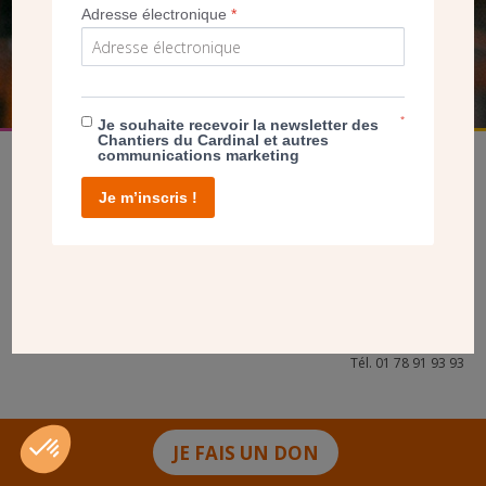
Adresse électronique
*
FAIRE UN DON
*
Je souhaite recevoir la newsletter des
Chantiers du Cardinal et autres
communications marketing
Je m’inscris !
facebook
twitter
youtube
linkedin
instagram
Pinterest
Contact
Mentions légales
Tél. 01 78 91 93 93
JE FAIS UN DON