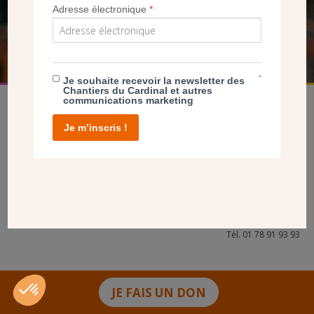
Adresse électronique
*
FAIRE UN DON
*
Je souhaite recevoir la newsletter des
Chantiers du Cardinal et autres
communications marketing
Je m’inscris !
facebook
twitter
youtube
linkedin
instagram
Pinterest
Contact
Mentions légales
Tél. 01 78 91 93 93
JE FAIS UN DON