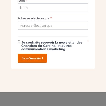
Nom
*
Adresse électronique
*
E DON
T D’AGIR
*
Je souhaite recevoir la newsletter des
Chantiers du Cardinal et autres
communications marketing
Je m’inscris !
facebook
twitter
youtube
linkedin
instagram
Pinterest