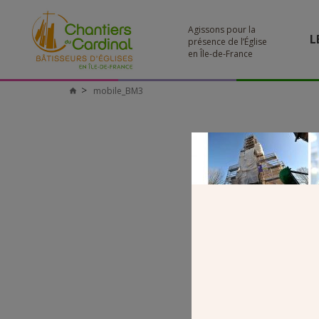
Agissons pour la
L
présence de l’Église
en Île-de-France
mobile_BM3
Chantiers
du
Cardinal