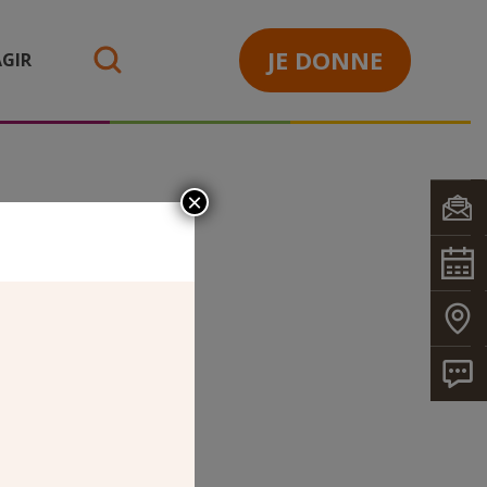
JE DONNE
GIR
search
×