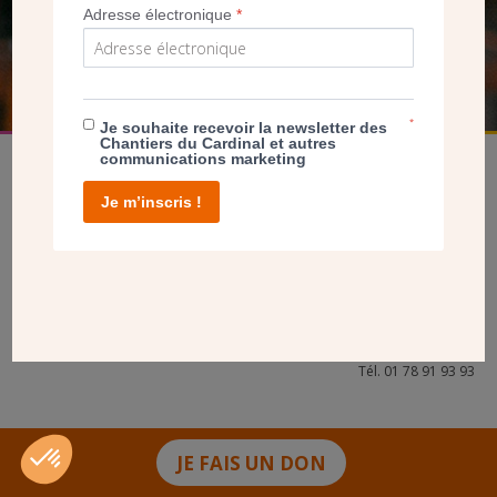
Adresse électronique
*
FAIRE UN DON
*
Je souhaite recevoir la newsletter des
Chantiers du Cardinal et autres
communications marketing
Je m’inscris !
facebook
twitter
youtube
linkedin
instagram
Pinterest
Contact
Mentions légales
Tél. 01 78 91 93 93
JE FAIS UN DON