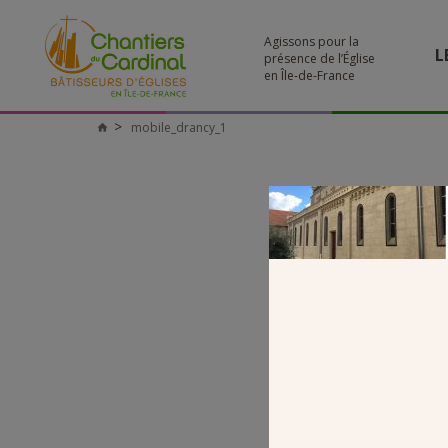
Agissons pour la
L
présence de l’Église
en Île-de-France
mobile_drancy_1
Chantiers
du
Cardinal