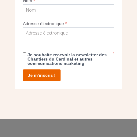
Nom
*
Adresse électronique
*
E DON
T D’AGIR
*
Je souhaite recevoir la newsletter des
Chantiers du Cardinal et autres
communications marketing
Je m’inscris !
facebook
twitter
youtube
linkedin
instagram
Pinterest