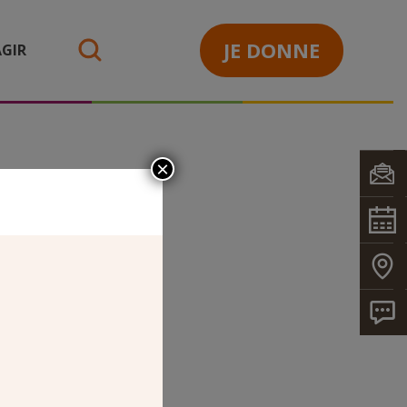
JE DONNE
GIR
search
×