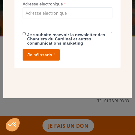
Adresse électronique
*
FAIRE UN DON
*
Je souhaite recevoir la newsletter des
Chantiers du Cardinal et autres
communications marketing
Je m’inscris !
facebook
twitter
youtube
linkedin
instagram
Pinterest
Contact
Mentions légales
Tél. 01 78 91 93 93
JE FAIS UN DON