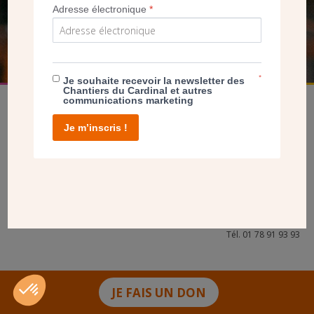
Adresse électronique
*
FAIRE UN DON
*
Je souhaite recevoir la newsletter des
Chantiers du Cardinal et autres
communications marketing
Je m’inscris !
facebook
twitter
youtube
linkedin
instagram
Pinterest
Contact
Mentions légales
Tél. 01 78 91 93 93
JE FAIS UN DON