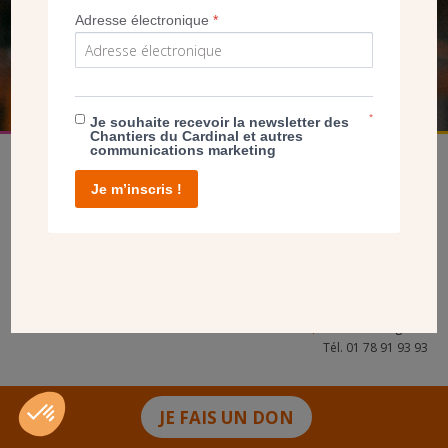
Adresse électronique
*
FAIRE UN DON
*
Je souhaite recevoir la newsletter des
Chantiers du Cardinal et autres
communications marketing
Je m’inscris !
facebook
twitter
youtube
linkedin
instagram
Pinterest
Contact
Mentions légales
Tél. 01 78 91 93 93
JE FAIS UN DON