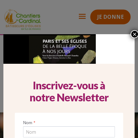
JE DONNE
×
pariseglises
Chantiers
du
Cardinal
PARISEGLISES
Inscrivez-vous à
notre Newsletter
Nom
*
SEUL VOTRE DON