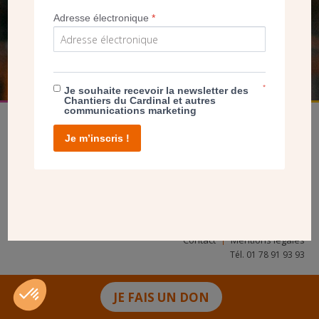
NOUS PERMET D’AGIR
Adresse électronique
*
FAIRE UN DON
*
Je souhaite recevoir la newsletter des
Chantiers du Cardinal et autres
communications marketing
Je m’inscris !
facebook
twitter
youtube
linkedin
instagram
Pinterest
Contact
Mentions légales
Tél. 01 78 91 93 93
JE FAIS UN DON