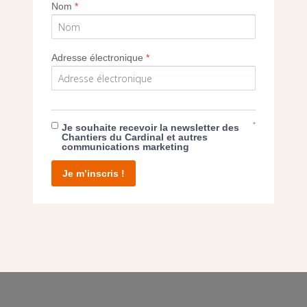
Nom
*
Adresse électronique
*
E DON
T D’AGIR
*
Je souhaite recevoir la newsletter des
Chantiers du Cardinal et autres
communications marketing
Je m’inscris !
facebook
twitter
youtube
linkedin
instagram
Pinterest