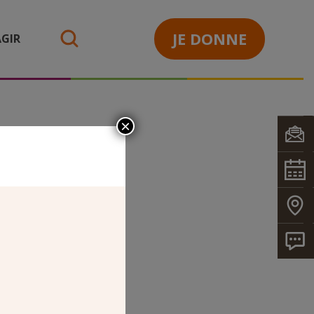
JE DONNE
GIR
search
×
ARDINAL