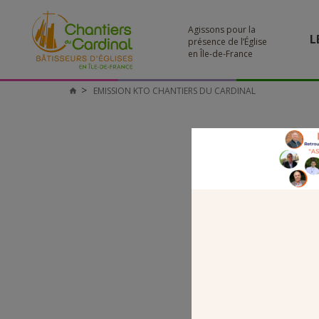
Agissons pour la
L
présence de l’Église
en Île-de-France
EMISSION KTO CHANTIERS DU CARDINAL
Chantiers
du
Cardinal
EMISSIO