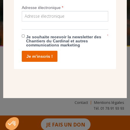
NOUS PERMET D’AGIR
Adresse électronique
*
FAIRE UN DON
*
Je souhaite recevoir la newsletter des
Chantiers du Cardinal et autres
communications marketing
Je m’inscris !
facebook
twitter
youtube
linkedin
instagram
Pinterest
Contact
Mentions légales
Tél. 01 78 91 93 93
JE FAIS UN DON