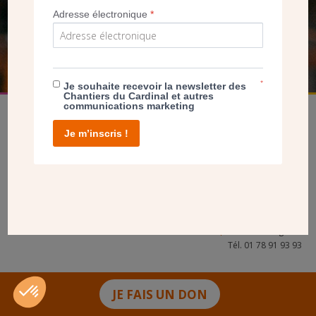
Adresse électronique
*
FAIRE UN DON
*
Je souhaite recevoir la newsletter des
Chantiers du Cardinal et autres
communications marketing
Je m’inscris !
facebook
twitter
youtube
linkedin
instagram
Pinterest
Contact
Mentions légales
Tél. 01 78 91 93 93
JE FAIS UN DON