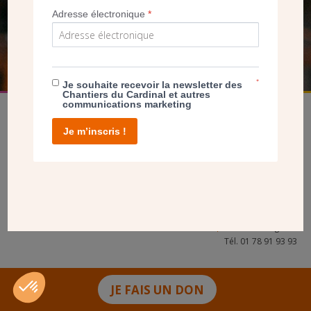
Adresse électronique
*
FAIRE UN DON
*
Je souhaite recevoir la newsletter des
Chantiers du Cardinal et autres
communications marketing
Je m’inscris !
facebook
twitter
youtube
linkedin
instagram
Pinterest
Contact
Mentions légales
Tél. 01 78 91 93 93
JE FAIS UN DON