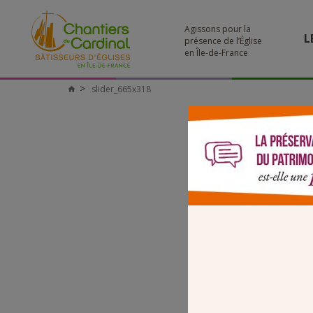
Agissons pour la
L
présence de l’Église
en Île-de-France
slider_665x318
Chantiers
du
Cardinal