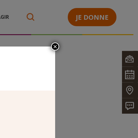
JE DONNE
GIR
search
×