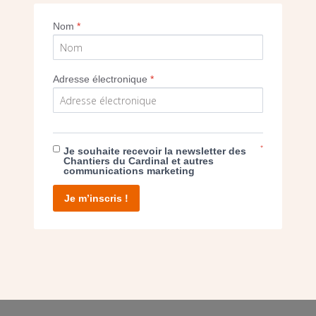
Imprimer
Nom
*
Adresse électronique
*
E DON
*
Je souhaite recevoir la newsletter des
Chantiers du Cardinal et autres
T D’AGIR
communications marketing
Je m’inscris !
facebook
twitter
youtube
linkedin
instagram
Pinterest