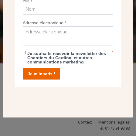
SEUL VOTRE DON
NOUS PERMET D’AGIR
Adresse électronique
*
FAIRE UN DON
*
Je souhaite recevoir la newsletter des
Chantiers du Cardinal et autres
communications marketing
Je m’inscris !
facebook
twitter
youtube
linkedin
instagram
Pinterest
Contact
Mentions légales
Tél. 01 78 91 93 93