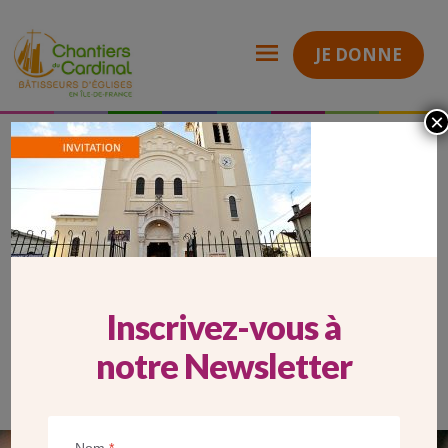
JE DONNE
×
slider_pavillons-sous-bois_754x340
Chantiers
du
Cardinal
SLIDER_PAVILLONS-SOUS-
BOIS_754X340
Inscrivez-vous à
notre Newsletter
Nom
*