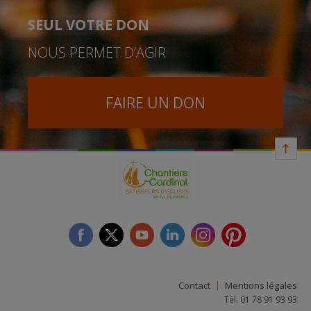
SEUL VOTRE DON
NOUS PERMET D’AGIR
FAIRE UN DON
facebook
twitter
youtube
linkedin
instagram
Pinterest
Contact
Mentions légales
Tél. 01 78 91 93 93