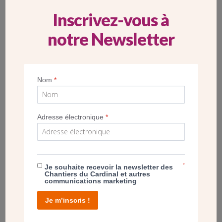
CENTRE PASTORAL LES ACACIAS À DE
Inscrivez-vous à
MITRY-MORY
notre Newsletter
Nom
*
Adresse électronique
*
*
Je souhaite recevoir la newsletter des
Chantiers du Cardinal et autres
communications marketing
ALBUM
BUSSY-SAINT-GEORGES –
Je m’inscris !
AGRANDISSEMENT DU CENTRE PASTORAL