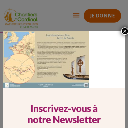
JE DONNE
×
Parcours Saint-Colomban
P.STCOLOMBAN-parcours
Chantiers
du
Cardinal
P.STCOLOMBAN-PARCOURS
Inscrivez-vous à
notre Newsletter