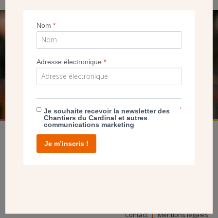
Nom
*
SEUL VOTRE DON
NOUS PERMET D’AGIR
Adresse électronique
*
FAIRE UN DON
*
Je souhaite recevoir la newsletter des
Chantiers du Cardinal et autres
communications marketing
Je m’inscris !
facebook
twitter
youtube
linkedin
instagram
Pinterest
Contact
Mentions légales