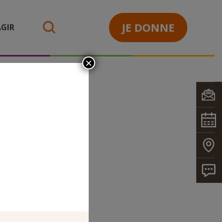
JE DONNE
GIR
search
×
 2013