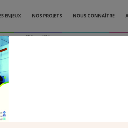
ES ENJEUX
NOS PROJETS
NOUS CONNAÎTRE
A
ssier de presse-CDC- nov 2013
IER DE PRESSE-CDC- NOV