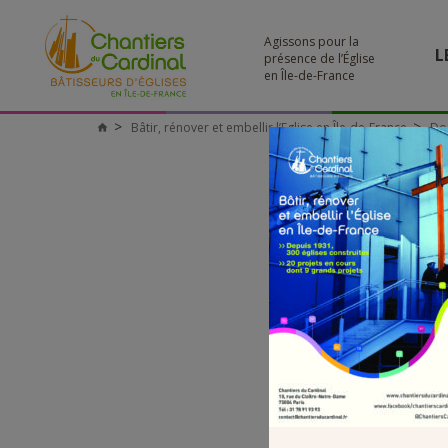
Agissons pour la
L
présence de l’Église
en Île-de-France
Bâtir, rénover et embellir l’Eglise en Île-de-France
Do
Chantiers
du
Cardinal
DOSS