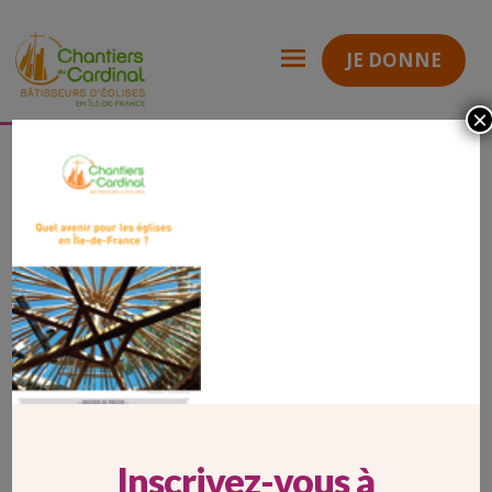
JE DONNE
×
Quel avenir pour les églises en Ile-de-France ?
1
Chantiers
du
Cardinal
1
Inscrivez-vous à