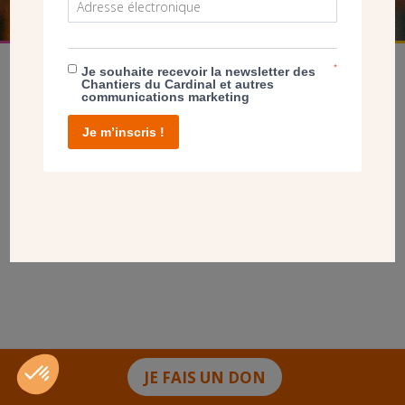
*
Je souhaite recevoir la newsletter des
Chantiers du Cardinal et autres
communications marketing
Je m’inscris !
facebook
twitter
youtube
linkedin
instagram
Pinterest
Contact
Mentions légales
Tél. 01 78 91 93 93
JE FAIS UN DON