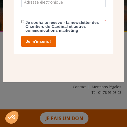
FAIRE UN DON
*
Je souhaite recevoir la newsletter des
Chantiers du Cardinal et autres
communications marketing
Je m’inscris !
facebook
twitter
youtube
linkedin
instagram
Pinterest
Contact
Mentions légales
Tél. 01 78 91 93 93
JE FAIS UN DON