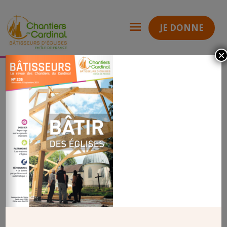
JE DONNE
×
Revue 235
revue 235 A
Chantiers
du
Cardinal
REVUE 235 A