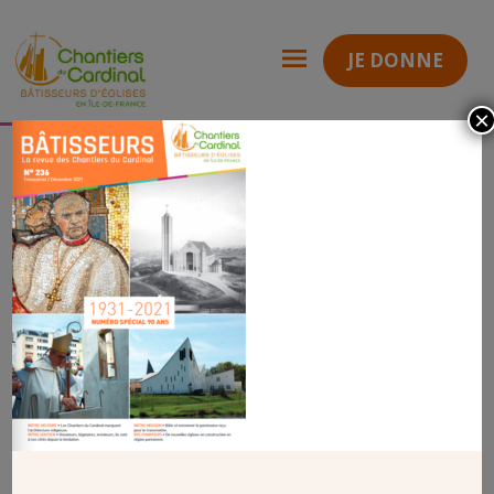
JE DONNE
×
Revue 236
UNE revue 236
Chantiers
du
Cardinal
UNE REVUE 236