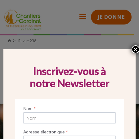
JE DONNE
Revue 238
Chantiers
du
×
Cardinal
REVUE 238
Inscrivez-vous à
Découvrez dans ce numéro comment des paroisses d’Île-de-
France se mobilisent pour lancer et suivre les travaux de
construction ou rénovation. Des premières réunions avec les
notre Newsletter
fidèles à l’inauguration des locaux, un processus synodal
accompagné par les diocèses et les Chantiers du Cardinal !
Nom
*
SEUL VOTRE DON
NOUS PERMET D’AGIR
Adresse électronique
*