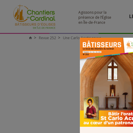
Agissons pour la
L
présence de l’Église
en Île-de-France
Revue 252
Une Carlo Acutis revue
Chantiers
du
Cardinal
U