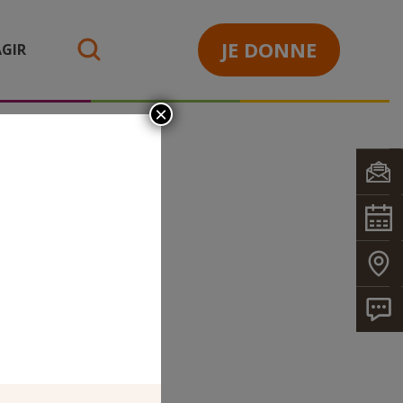
JE DONNE
GIR
search
×
E