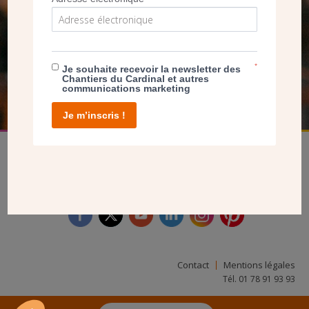
SEUL VOTRE DON
NOUS PERMET D’AGIR
*
Je souhaite recevoir la newsletter des
Chantiers du Cardinal et autres
FAIRE UN DON
communications marketing
Je m’inscris !
facebook
twitter
youtube
linkedin
instagram
Pinterest
Contact
Mentions légales
Tél. 01 78 91 93 93