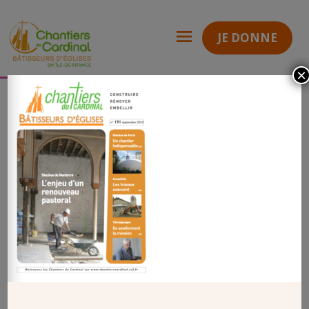
JE DONNE
×
Revue n°191 – septembre 2010
UNE revue 191
Chantiers
du
Cardinal
UNE REVUE 191