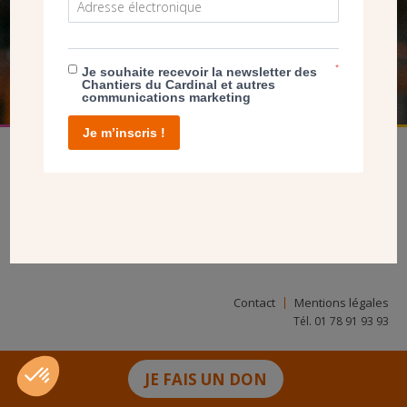
FAIRE UN DON
*
Je souhaite recevoir la newsletter des
Chantiers du Cardinal et autres
communications marketing
Je m’inscris !
facebook
twitter
youtube
linkedin
instagram
Pinterest
Contact
Mentions légales
Tél. 01 78 91 93 93
JE FAIS UN DON