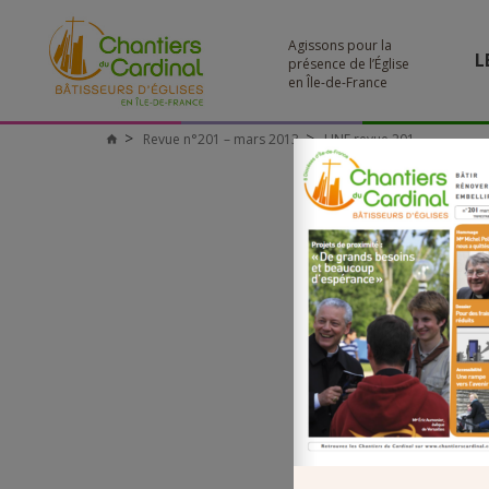
Agissons pour la
L
présence de l’Église
en Île-de-France
Revue n°201 – mars 2013
UNE revue 201
Chantiers
du
Cardinal