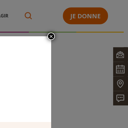
JE DONNE
GIR
search
×