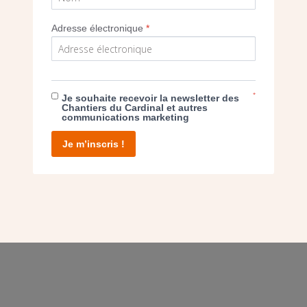
Adresse électronique
*
E DON
*
Je souhaite recevoir la newsletter des
T D’AGIR
Chantiers du Cardinal et autres
communications marketing
Je m’inscris !
facebook
twitter
youtube
linkedin
instagram
Pinterest