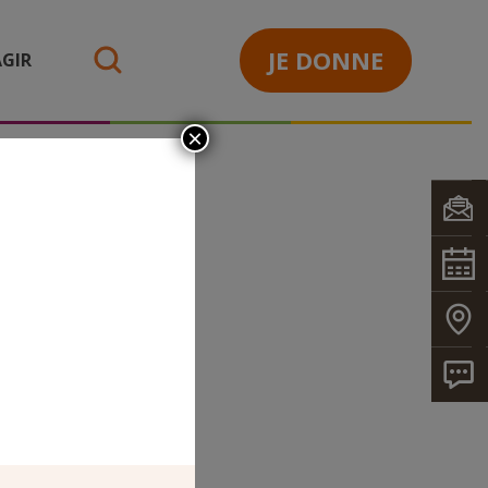
JE DONNE
GIR
search
×