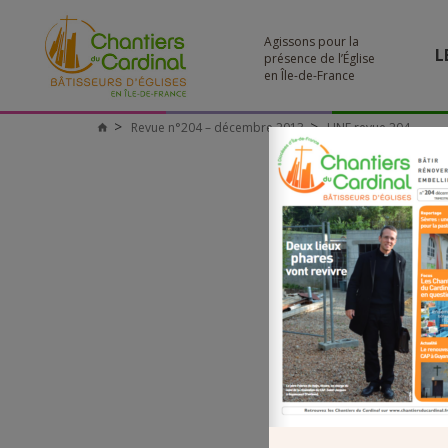
Agissons pour la
L
présence de l’Église
en Île-de-France
Revue n°204 – décembre 2013
UNE revue 204
Chantiers
du
Cardinal