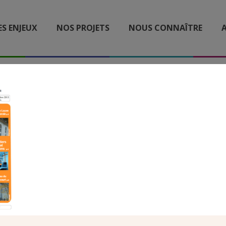
ES ENJEUX
NOS PROJETS
NOUS CONNAÎTRE
A
UNE REVUE 204