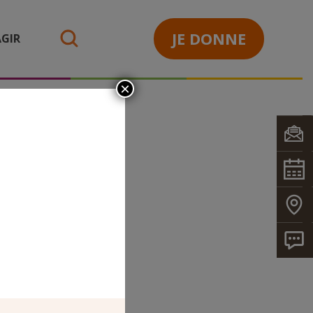
JE DONNE
GIR
search
×