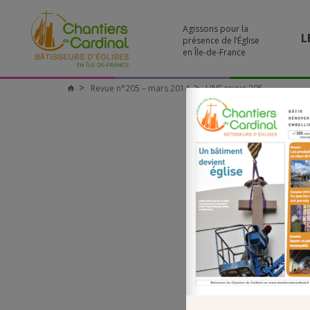
Agissons pour la
L
présence de l’Église
en Île-de-France
Revue n°205 – mars 2014
UNE revue 205
Chantiers
du
Cardinal