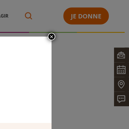
JE DONNE
GIR
search
×