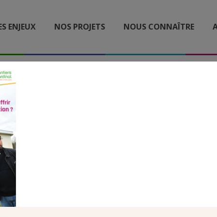
ES ENJEUX
NOS PROJETS
NOUS CONNAÎTRE
A
UNE REVUE 218