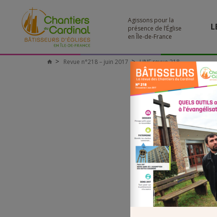
Agissons pour la
L
présence de l’Église
en Île-de-France
Revue n°218 – juin 2017
UNE revue 218
Chantiers
du
Cardinal