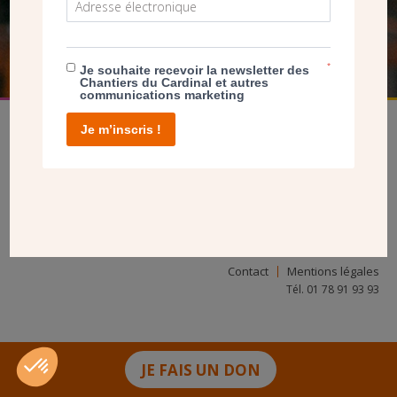
FAIRE UN DON
*
Je souhaite recevoir la newsletter des
Chantiers du Cardinal et autres
communications marketing
Je m’inscris !
facebook
twitter
youtube
linkedin
instagram
Pinterest
Contact
Mentions légales
Tél. 01 78 91 93 93
JE FAIS UN DON