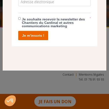
FAIRE UN DON
*
Je souhaite recevoir la newsletter des
Chantiers du Cardinal et autres
communications marketing
Je m’inscris !
facebook
twitter
youtube
linkedin
instagram
Pinterest
Contact
Mentions légales
Tél. 01 78 91 93 93
JE FAIS UN DON