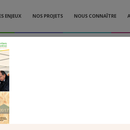
ES ENJEUX
NOS PROJETS
NOUS CONNAÎTRE
A
UNE REVUE 221