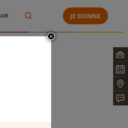
JE DONNE
GIR
search
×