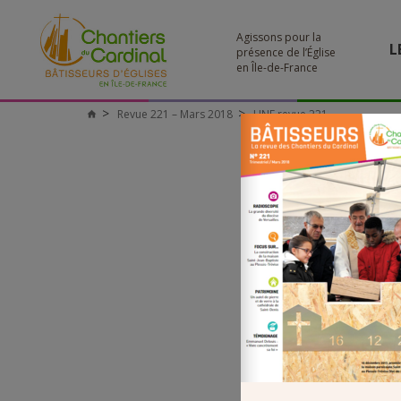
Agissons pour la
L
présence de l’Église
en Île-de-France
Revue 221 – Mars 2018
UNE revue 221
Chantiers
du
Cardinal