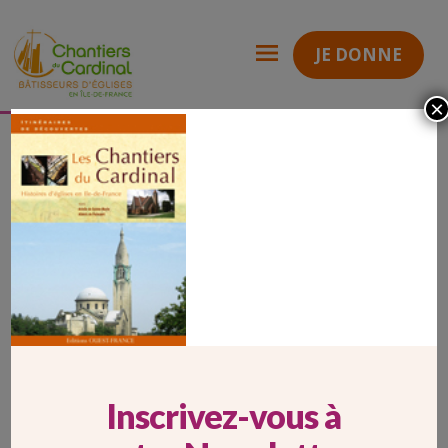
JE DONNE
×
Un ouvrage : Histoires d’églises en Ile-de-France
14
Chantiers
du
Cardinal
14
Inscrivez-vous à