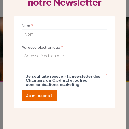
notre Newsletter
Nom
*
SEUL VOTRE DON
NOUS PERMET D’AGIR
Adresse électronique
*
FAIRE UN DON
*
Je souhaite recevoir la newsletter des
Chantiers du Cardinal et autres
communications marketing
Je m’inscris !
facebook
twitter
youtube
linkedin
instagram
Pinterest