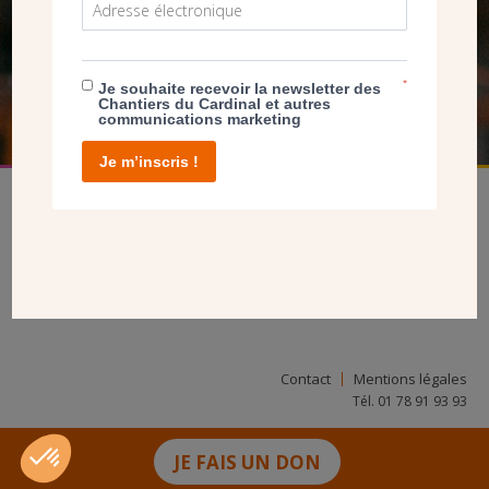
NOUS PERMET D’AGIR
FAIRE UN DON
*
Je souhaite recevoir la newsletter des
Chantiers du Cardinal et autres
communications marketing
Je m’inscris !
facebook
twitter
youtube
linkedin
instagram
Pinterest
Contact
Mentions légales
Tél. 01 78 91 93 93
JE FAIS UN DON