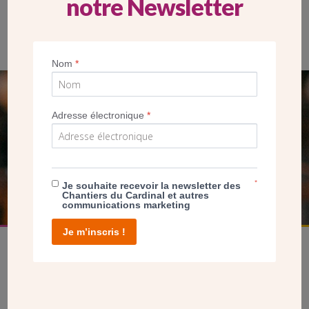
notre Newsletter
Marcheurs devant le tympan de l’abbaye Sainte-Foy de Conques
Nom
*
SEUL VOTRE DON
Adresse électronique
*
NOUS PERMET D’AGIR
FAIRE UN DON
*
Je souhaite recevoir la newsletter des
Chantiers du Cardinal et autres
communications marketing
Je m’inscris !