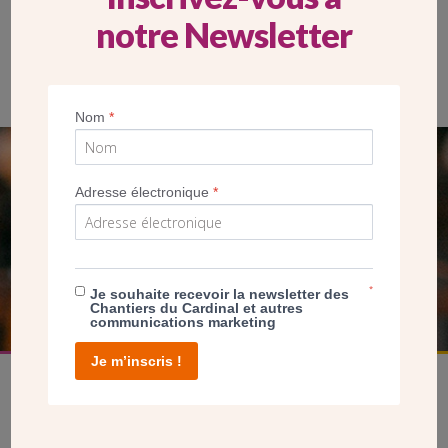
notre Newsletter
Travaux aux abords de la mairie de Saint-Gilles.
Nom
*
SEUL VOTRE DON
Adresse électronique
*
NOUS PERMET D’AGIR
FAIRE UN DON
*
Je souhaite recevoir la newsletter des
Chantiers du Cardinal et autres
communications marketing
Je m’inscris !