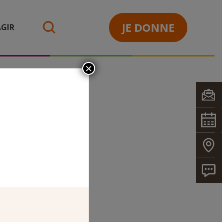
JE DONNE
GIR
search
×