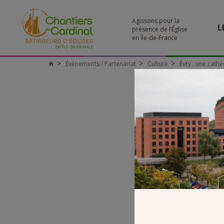
Agissons pour la
L
présence de l’Église
en Île-de-France
Évènements / Partenariat
Culture
Évry : une cathé
Chantiers
du
Cardinal