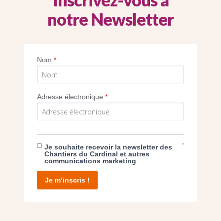
notre Newsletter
Vue de la cathédrale d’Evry
Nom
*
Imprimer
Adresse électronique
*
*
Je souhaite recevoir la newsletter des
E DON
Chantiers du Cardinal et autres
communications marketing
T D’AGIR
Je m’inscris !