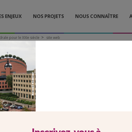
ES ENJEUX
NOS PROJETS
NOUS CONNAÎTRE
A
drale pour le XXIe siècle
site web
SITE WEB
Inscrivez-vous à