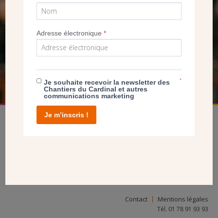
SEUL VOTRE DON
Adresse électronique
*
NOUS PERMET D’AGIR
FAIRE UN DON
*
Je souhaite recevoir la newsletter des
Chantiers du Cardinal et autres
communications marketing
Je m’inscris !
facebook
twitter
youtube
linkedin
instagram
Pinterest
Contact
Mentions légales
Tél. 01 78 91 93 93