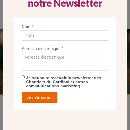
notre Newsletter
La mosaïque intérieure s’étend sur 474 mètres carrés. (Marie-
Christine Bertin – Diocèse de Paris)
Nom
*
SEUL VOTRE DON
Adresse électronique
*
NOUS PERMET D’AGIR
FAIRE UN DON
*
Je souhaite recevoir la newsletter des
Chantiers du Cardinal et autres
communications marketing
Je m’inscris !