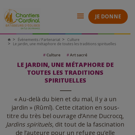
JE DONNE
Évènements / Partenariat
Culture
Chantiers
Le jardin, une métaphore de toutes les traditions spirituelles
du
Cardinal
#
Culture
#
Art sacré
LE JARDIN, UNE MÉTAPHORE DE
TOUTES LES TRADITIONS
SPIRITUELLES
« Au-delà du bien et du mal, il y a un
jardin » (Rûmî). Cette citation en sous-
titre du très bel ouvrage d’Anne Ducrocq,
Jardins spirituels
, dit tout de la fascination
de l’auteure pour un refuge qu’elle