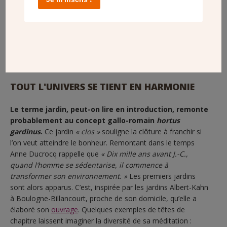
une force qui nous dépasse et pour comprendre que
notre univers ne se limite pas à ce que l’on voit ».
TOUT L'UNIVERS SE TIENT EN HARMONIE
Le terme jardin, peut-on lire en introduction, remonte
probablement au concept gallo-romain
hortus
gardinus
.
Ce jardin
« clos »
souligne la clôture à franchir si
l’on veut atteindre le bonheur. Remontant dans le temps
Anne Ducrocq rappelle que
« Dix mille ans avant J.-C.,
quand l’homme se sédentarise, il commence à
transformer son environnement. »
Les premiers jardins
sont alors apparus. C’est, inspirée par les jardins Albert-Kahn
à Boulogne-Billancourt, proche de son domicile, qu’elle a
élaboré son
ouvrage
. Quelques exemples de têtes de
chapitre laissent imaginer la diversité de sa méditation :