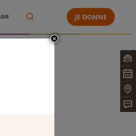
JE DONNE
GIR
search
×