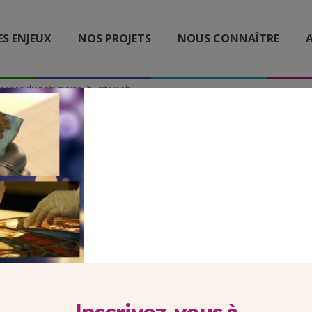
ES ENJEUX
NOS PROJETS
NOUS CONNAÎTRE
A
iennes du patrimoine
site web
SITE WEB
Inscrivez-vous à