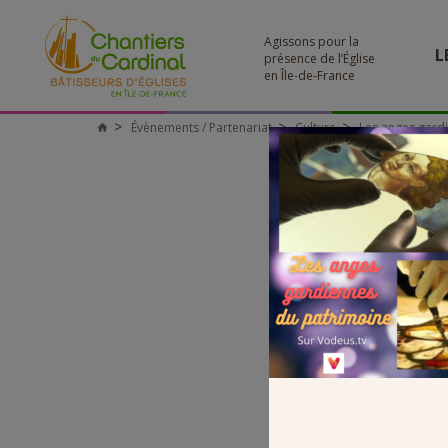
Agissons pour la
L
présence de l’Église
en Île-de-France
Évènements / Partenariat
Culture
Les anges gard
Chantiers
du
Cardinal