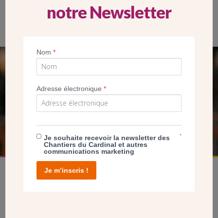
notre Newsletter
Tentation d’Adam et Eve, cathédrale St Julien Mans. (Wikipedia
CC)
Nom
*
SEUL VOTRE DON
NOUS PERMET D’AGIR
Adresse électronique
*
FAIRE UN DON
*
Je souhaite recevoir la newsletter des
Chantiers du Cardinal et autres
communications marketing
Je m’inscris !