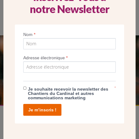
notre Newsletter
Remise du prix lors de la soirée des Prix Pèlerin à la cité de
l’architecture.
Nom
*
SEUL VOTRE DON
Adresse électronique
*
NOUS PERMET D’AGIR
FAIRE UN DON
*
Je souhaite recevoir la newsletter des
Chantiers du Cardinal et autres
communications marketing
Je m’inscris !