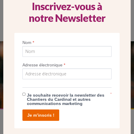
Inscrivez-vous à
notre Newsletter
Dessin humoristique paru dans le journal La Plaine montrant
Mgr Edmond Loutil, dit Pierre Lermite,.
Nom
*
SEUL VOTRE DON
Adresse électronique
*
NOUS PERMET D’AGIR
FAIRE UN DON
*
Je souhaite recevoir la newsletter des
Chantiers du Cardinal et autres
communications marketing
Je m’inscris !