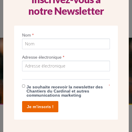
notre Newsletter
Robert, Michèle Barriot et leurs enfants sur la terrasse de
Sainte-Odile
Nom
*
SEUL VOTRE DON
Adresse électronique
*
NOUS PERMET D’AGIR
FAIRE UN DON
*
Je souhaite recevoir la newsletter des
Chantiers du Cardinal et autres
communications marketing
Je m’inscris !